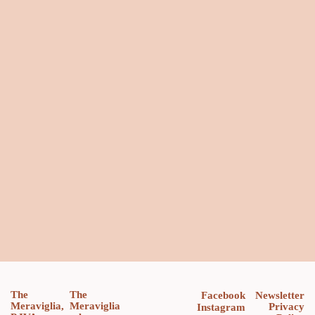
The
The
Facebook
Newsletter
Meraviglia,
Meraviglia
Privacy
Instagram