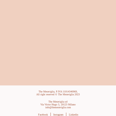
The Meraviglia, P.IVA 11014340969,
All right reserved © The Meraviglia 2023
The Meraviglia srl
Via Victor Hugo 3, 20123 Milano
info@themeraviglia.com
Facebook
Instagram
Linkedin