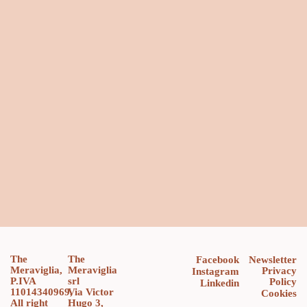
The
The
Facebook
Newsletter
Meraviglia,
Meraviglia
Privacy
Instagram
P.IVA
srl
Policy
Linkedin
11014340969,
Via Victor
Cookies
All right
Hugo 3,