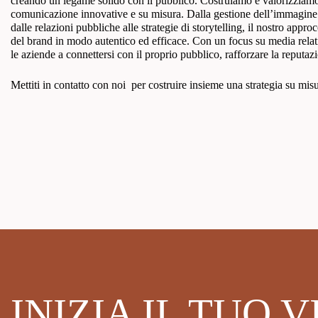
creando un legame solido con il pubblico. Costruiamo e valorizziamo l
comunicazione innovative e su misura. Dalla gestione dell’immagine ist
dalle relazioni pubbliche alle strategie di storytelling, il nostro approc
del brand in modo autentico ed efficace. Con un focus su media relati
le aziende a connettersi con il proprio pubblico, rafforzare la reputa
Mettiti in contatto con noi per costruire insieme una strategia su misur
INIZIA IL TUO 